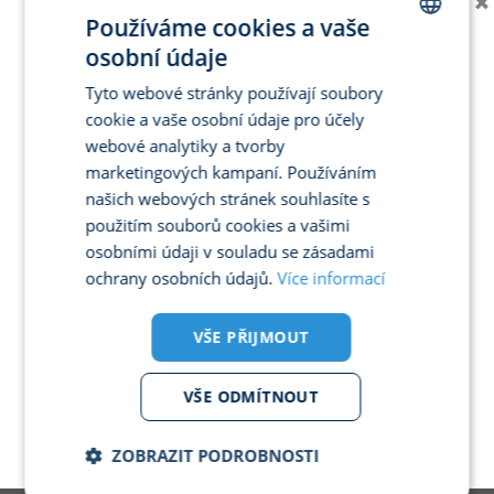
×
Používáme cookies a vaše
osobní údaje
CZECH
Tyto webové stránky používají soubory
ENGLISH
cookie a vaše osobní údaje pro účely
GERMAN
webové analytiky a tvorby
marketingových kampaní. Používáním
SPANISH
našich webových stránek souhlasíte s
FRENCH
použitím souborů cookies a vašimi
ITALIAN
osobními údaji v souladu se zásadami
S vyřízením hypotečního úvěru Vám pomůže:
ochrany osobních údajů.
Více informací
POLISH
Dita Novotná
PORTUGUESE
„Nabízím osobní přístup, zkušenosti a nadhled.“
VŠE PŘIJMOUT
majitel franšízy a vázaný zástupce
GEPARD FINANCE a.s.
VŠE ODMÍTNOUT
Komenského 18/9, 682 01 Vyškov - předměstí
telefon:
+420 604 360 792
email:
dita.novotna@gpf.cz
ZOBRAZIT PODROBNOSTI
www.gepardfinance.cz