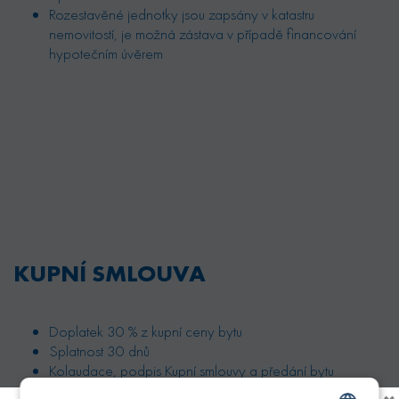
Rozestavěné jednotky jsou zapsány v katastru
nemovitostí, je možná zástava v případě financování
hypotečním úvěrem
KUPNÍ SMLOUVA
Doplatek 30 % z kupní ceny bytu
Splatnost 30 dnů
Kolaudace, podpis Kupní smlouvy a předání bytu
Předpokládaný termín 3Q/2026