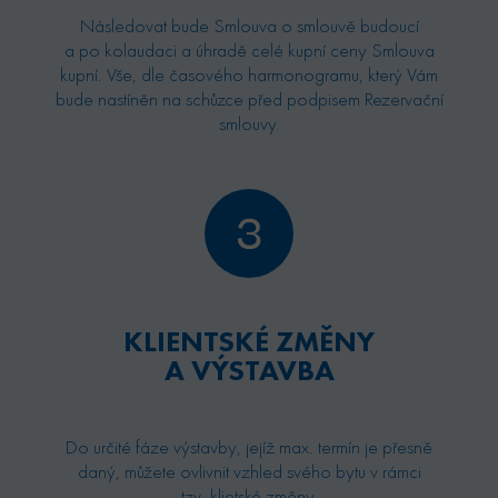
Následovat bude Smlouva o smlouvě budoucí
a po kolaudaci a úhradě celé kupní ceny Smlouva
kupní. Vše, dle časového harmonogramu, který Vám
bude nastíněn na schůzce před podpisem Rezervační
smlouvy.
KLIENTSKÉ ZMĚNY
A VÝSTAVBA
Do určité fáze výstavby, jejíž max. termín je přesně
daný, můžete ovlivnit vzhled svého bytu v rámci
tzv. klietské změny.