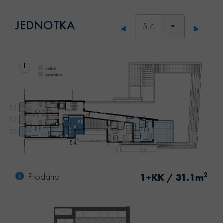
JEDNOTKA
5.4
Prodáno
2
1+KK / 31.1m