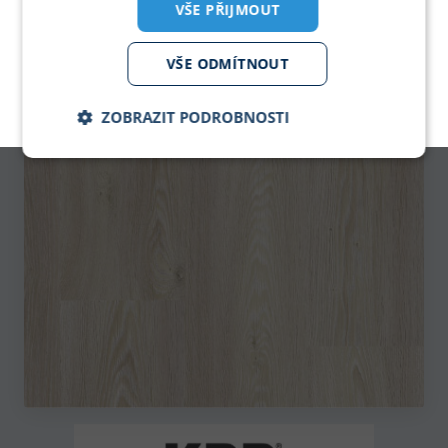
VŠE PŘIJMOUT
PDF KATALOG
pro zobrazeni klikni
VŠE ODMÍTNOUT
KPP - Podlahové krytiny
ZOBRAZIT PODROBNOSTI
Nezbytně
Analytika
Marketing
nutné
soubory
Nezbytně nutné soubory
Analytika
Marketing
Nezbytně nutné soubory cookie umožňují základní
funkce webových stránek, jako je přihlášení
uživatele a správa účtu. Webové stránky nelze bez
nezbytně nutných souborů cookie správně používat.