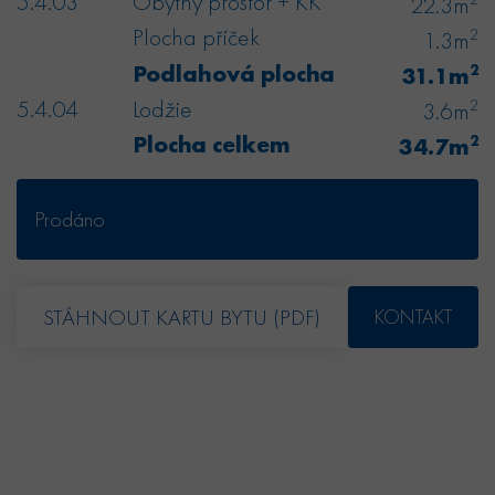
5.4.03
Obytný prostor + KK
22.3m
Plocha příček
2
1.3m
Podlahová plocha
2
31.1m
5.4.04
Lodžie
2
3.6m
Plocha celkem
2
34.7m
Prodáno
STÁHNOUT KARTU BYTU (PDF)
KONTAKT