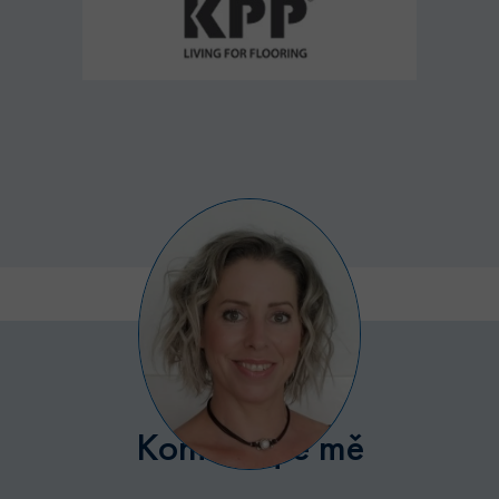
Poskytovatel /
Název
Vyprší
Popis
Doména
udid
.bytyhvezdova.cz
4
Tento cookie
týdny
se používá k
2 dny
jedinečné
identifikaci
zařízení, kter
mají přístup 
webové
stránce, aby
sledovala
používání a
zlepšila
uživatelskou
zkušenost.
CookieScriptConsent
5
Tento soubor
CookieScript
měsíců
cookie
.bytyhvezdova.cz
4
používá
týdny
služba
Cookie-
Script.com k
zapamatován
předvoleb
souhlasu se
Kontaktujte mě
soubory
cookie
návštěvníků.
Je nutné, aby