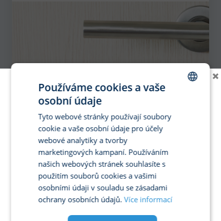
×
Používáme cookies a vaše
osobní údaje
CZECH
Tyto webové stránky používají soubory
ENGLISH
cookie a vaše osobní údaje pro účely
GERMAN
webové analytiky a tvorby
marketingových kampaní. Používáním
SPANISH
našich webových stránek souhlasíte s
FRENCH
použitím souborů cookies a vašimi
ITALIAN
osobními údaji v souladu se zásadami
ochrany osobních údajů.
Více informací
POLISH
PORTUGUESE