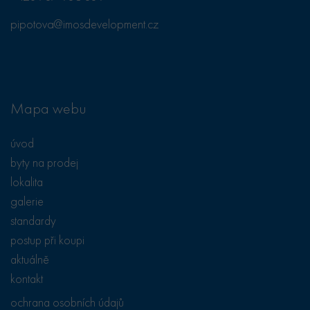
návštěvou
uvedeného
pipotova@imosdevelopment.cz
webu.
test_cookie
15
Tento soubor
Google LLC
minut
cookie
.doubleclick.net
nastavuje
společnost
DoubleClick
(kterou vlastní
Mapa webu
společnost
Google), aby
zjistila, zda
prohlížeč
úvod
návštěvníka
webu
byty na prodej
podporuje
soubory cookie.
lokalita
galerie
standardy
postup při koupi
aktuálně
kontakt
ochrana osobních údajů