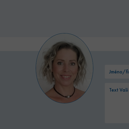
Poskytovatel /
Vyprší
Popis
tovatel /
Doména
Vyprší
Popis
éna
.bytyhvezdova.cz
1 rok
Tato cookies slouží k zapamatování souhlasu s analytick
hvezdova.cz
1 rok
Tato cookies slouží k zapamatování souhlasu s marketingový
1 rok
Tento název souboru cookie je spojen s Google Analytics
Google LLC
1
aktualizace běžněji používané analytické služby Google.
.bytyhvezdova.cz
hvezdova.cz
4
Toto je velmi běžný název souboru cookie, ale pokud je nale
měsíc
se používá k rozlišení jedinečných uživatelů přiřazením 
týdny
cookie relace, bude pravděpodobně použit jako pro správu st
vygenerovaného čísla jako identifikátoru klienta. Je souč
2 dny
požadavku na stránku na webu a slouží k výpočtu údajů 
relacích a kampaních pro analytické přehledy webů.
2
Používá Facebook k poskytování řady reklamních produktů, ja
 Platform
měsíce
v reálném čase od inzerentů třetích stran
.bytyhvezdova.cz
1 rok
Tento soubor cookie používá Google Analytics k zachován
4
hvezdova.cz
1
týdny
měsíc
1 rok
Tento soubor cookie nastavuje společnost Doubleclick a prov
le LLC
tom, jak koncový uživatel používá webové stránky a jakoukol
leclick.net
koncový uživatel mohl vidět před návštěvou uvedeného web
am.cz
4
Toto je velmi běžný název souboru cookie, ale pokud je nale
týdny
cookie relace, bude pravděpodobně použit jako pro správu st
2 dny
2
Tento soubor cookie nastavuje společnost Doubleclick a prov
le LLC
měsíce
tom, jak koncový uživatel používá webové stránky a jakoukol
hvezdova.cz
4
koncový uživatel mohl vidět před návštěvou uvedeného web
týdny