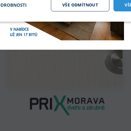
ODROBNOSTI
VŠE ODMÍTNOUT
VŠ
tné soubory
Analytika
Mar
Nezbytně nutné soubory
Analytika
Marketing
ry cookie umožňují základní funkce webových stránek, jako je přihlášení uživatele a
zbytně nutných souborů cookie správně používat.
Poskytovatel /
Vyprší
Popis
Doména
.bytyhvezdova.cz
4
Tento cookie se používá k jedinečné identifikaci zaří
týdny
přístup k webové stránce, aby sledovala používání a
2 dny
uživatelskou zkušenost.
nt
5
Tento soubor cookie používá služba Cookie-Script
CookieScript
měsíců
předvoleb souhlasu se soubory cookie návštěvníků.
.bytyhvezdova.cz
4
banner cookie Cookie-Script.com fungoval správně.
týdny