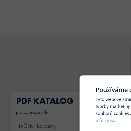
Používáme c
PDF KATALOG
Tyto webové strá
tvorby marketing
pro zobrazeni klikni
souborů cookies 
informací
PTÁČEK - Koupelny