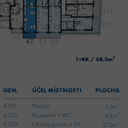
2
1+KK / 38.3m
OZN.
ÚČEL MÍSTNOSTI
PLOCHA
4.7.01
Předsíň
2
5.6m
4.7.02
Koupelna + WC
2
4.4m
4.7.03
Obytný prostor + KK
2
27.2m