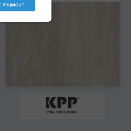
E PŘIJMOUT
FRENCH
ITALIAN
keting
POLISH
PORTUGUESE
 správa účtu. Webové
zení, která mají
 zlepšila
.com k zapamatování
 Je nutné, aby