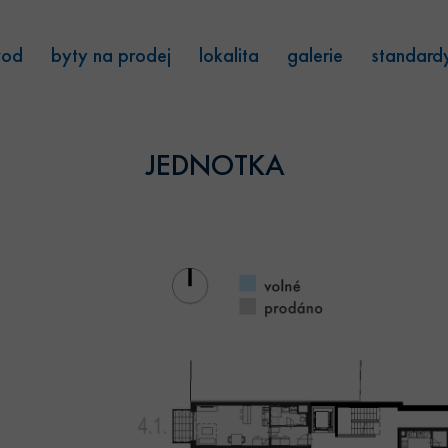
vod
byty na prodej
lokalita
galerie
standard
JEDNOTKA