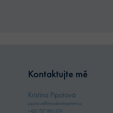
Název
Posky
Název
Dom
_bra_perfor
_bra_target
.byty
_ga
sid
.byty
_fbp
Meta
Inc.
_ga_K6X6E619YE
.byty
Kontaktujte mě
IDE
Goog
.doub
sid
.sezn
Kristina Pipotová
_gcl_au
Goog
pipotova@imosdevelopment.cz
.byty
+420 737 986 339