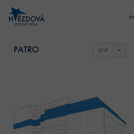
ú
PATRO
4.NP