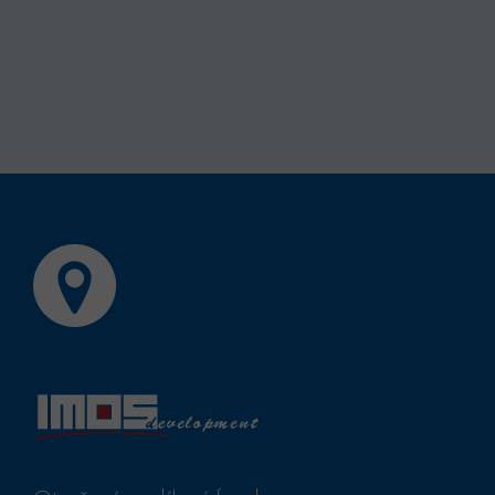
test_cookie
Goog
.doub