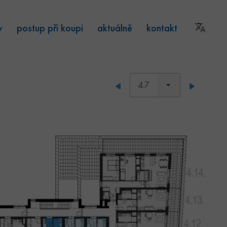
y
postup při koupi
aktuálně
kontakt
4.7