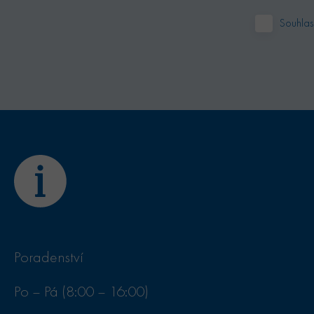
15
Tento soubor cookie nastavuje společnost DoubleClick (kterou
le LLC
Souhlas
minut
Google), aby zjistila, zda prohlížeč návštěvníka webu podpor
leclick.net
Poradenství
Po – Pá (8:00 – 16:00)