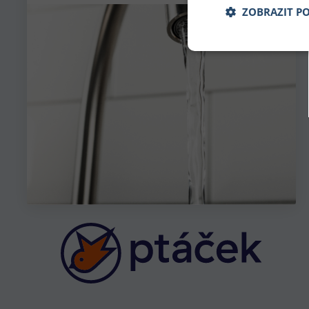
ZOBRAZIT P
Nezbytně nu
Nezbytně nutné soubo
stránky nelze bez ne
Název
udid
CookieScriptConse