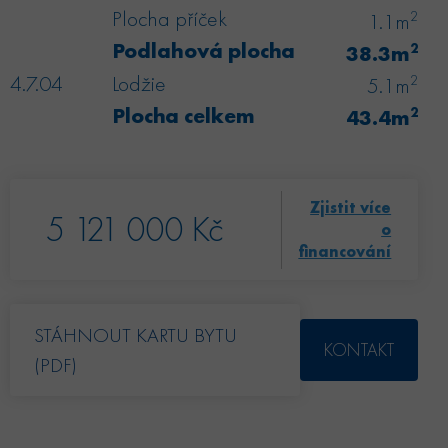
Plocha příček
2
1.1m
Podlahová plocha
2
38.3m
4.7.04
Lodžie
2
5.1m
Plocha celkem
2
43.4m
Zjistit více
5 121 000 Kč
o
financování
STÁHNOUT KARTU BYTU
KONTAKT
(PDF)