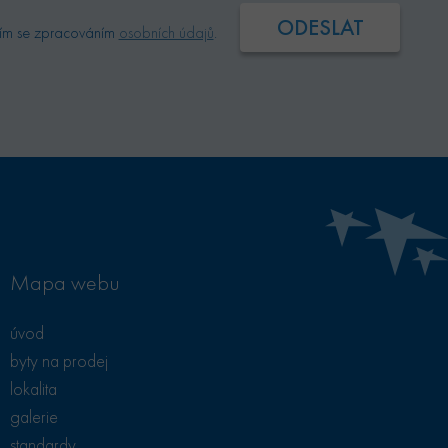
 vlastní společnost
ím se zpracováním
osobních údajů
.
uje soubory cookie.
Mapa webu
úvod
byty na prodej
lokalita
galerie
standardy