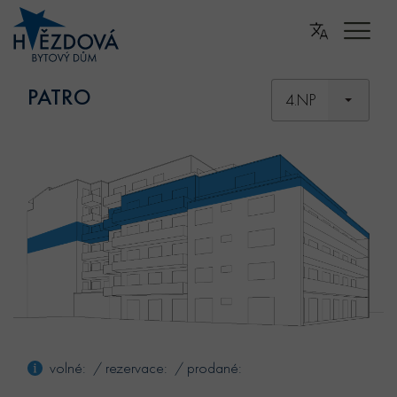
PATRO
4.NP
volné: / rezervace: / prodané: