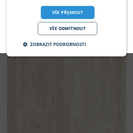
PORTUGUESE
VŠE PŘIJMOUT
PDF KATALOG
VŠE ODMÍTNOUT
pro zobrazeni klikni
ZOBRAZIT PODROBNOSTI
KPP - Podlahové krytiny
Nezbytně
Analytika
Marketing
nutné
soubory
Nezbytně nutné soubory
Analytika
Marketing
Nezbytně nutné soubory cookie umožňují základní
funkce webových stránek, jako je přihlášení