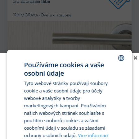
pro zobrazeni klikni
PRIX MORAVA - Dveře a zárubně
×
Používáme cookies a vaše
osobní údaje
CZECH
Tyto webové stránky používají soubory
ENGLISH
cookie a vaše osobní údaje pro účely
GERMAN
webové analytiky a tvorby
marketingových kampaní. Používáním
SPANISH
našich webových stránek souhlasíte s
FRENCH
použitím souborů cookies a vašimi
ITALIAN
osobními údaji v souladu se zásadami
ochrany osobních údajů.
Více informací
POLISH