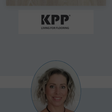
uživatele a správa účtu. Webové stránky nelze bez
nezbytně nutných souborů cookie správně používat.
Poskytovatel /
Název
Vyprší
Popis
Doména
udid
.bytyhvezdova.cz
4
Tento cookie
týdny
se používá k
2 dny
jedinečné
identifikaci
zařízení, kter
mají přístup 
webové
stránce, aby
sledovala
používání a
zlepšila
uživatelskou
zkušenost.
CookieScriptConsent
5
Tento soubor
CookieScript
měsíců
cookie
.bytyhvezdova.cz
4
používá
týdny
služba
Cookie-
Script.com k
zapamatován
předvoleb
souhlasu se
soubory
cookie