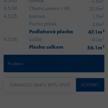
4.5.03
Ložnice
11.6m
4.5.04
Obytný prostor + KK
2
20.9m
4.5.05
Komora
2
1.7m
Plocha příček
2
2.6m
Podlahová plocha
2
47.1m
4.5.06
Lodžie
2
9.0m
Plocha celkem
2
56.1m
Prodáno
STÁHNOUT KARTU BYTU (PDF)
KONTAKT