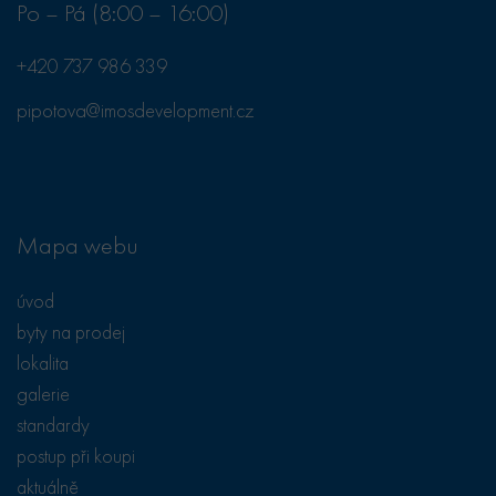
koncový
Po – Pá (8:00 – 16:00)
uživatel mohl
vidět před
návštěvou
+420 737 986 339
uvedeného
webu.
pipotova@imosdevelopment.cz
test_cookie
15
Tento soubor
Google LLC
minut
cookie
.doubleclick.net
nastavuje
společnost
DoubleClick
(kterou vlastní
společnost
Google), aby
zjistila, zda
Mapa webu
prohlížeč
návštěvníka
webu
úvod
podporuje
soubory cookie.
byty na prodej
lokalita
galerie
standardy
postup při koupi
aktuálně