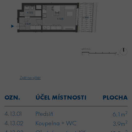
Zpět na výběr
OZN.
ÚČEL MÍSTNOSTI
PLOCHA
4.13.01
Předsíň
2
6.1m
4.13.02
Koupelna + WC
2
3.9m
2