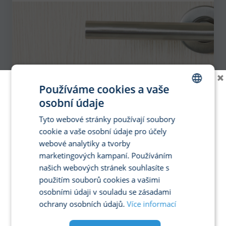
×
Používáme cookies a vaše
osobní údaje
CZECH
Tyto webové stránky používají soubory
ENGLISH
cookie a vaše osobní údaje pro účely
GERMAN
webové analytiky a tvorby
marketingových kampaní. Používáním
SPANISH
našich webových stránek souhlasíte s
FRENCH
použitím souborů cookies a vašimi
ITALIAN
osobními údaji v souladu se zásadami
ochrany osobních údajů.
Více informací
POLISH
PORTUGUESE