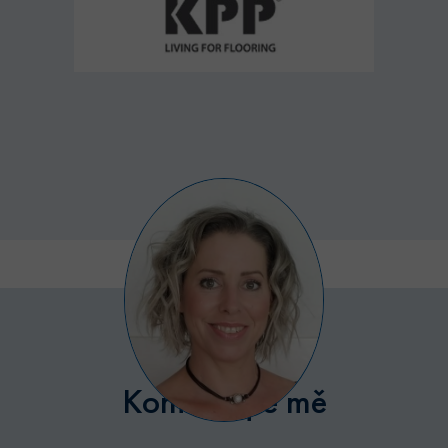
Poskytovatel /
Název
Vyprší
Popis
Doména
udid
.bytyhvezdova.cz
4
Tento cookie
týdny
se používá k
2 dny
jedinečné
identifikaci
zařízení, kter
mají přístup 
webové
stránce, aby
sledovala
používání a
zlepšila
uživatelskou
zkušenost.
CookieScriptConsent
5
Tento soubor
CookieScript
měsíců
cookie
.bytyhvezdova.cz
4
používá
týdny
služba
Cookie-
Script.com k
zapamatován
předvoleb
souhlasu se
Kontaktujte mě
soubory
cookie
návštěvníků.
Je nutné, aby