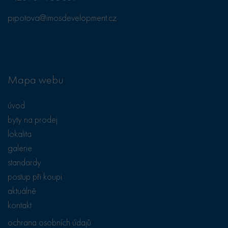
návštěvou
uvedeného
pipotova@imosdevelopment.cz
webu.
test_cookie
15
Tento soubor
Google LLC
minut
cookie
.doubleclick.net
nastavuje
společnost
DoubleClick
(kterou vlastní
Mapa webu
společnost
Google), aby
zjistila, zda
prohlížeč
úvod
návštěvníka
webu
byty na prodej
podporuje
soubory cookie.
lokalita
galerie
standardy
postup při koupi
aktuálně
kontakt
ochrana osobních údajů