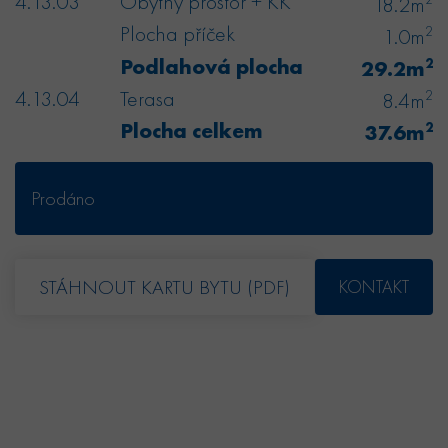
4.13.03
Obytný prostor + KK
18.2m
Plocha příček
2
1.0m
Podlahová plocha
2
29.2m
4.13.04
Terasa
2
8.4m
Plocha celkem
2
37.6m
Prodáno
STÁHNOUT KARTU BYTU (PDF)
KONTAKT