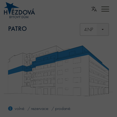
PATRO
4.NP
volné: / rezervace: / prodané: