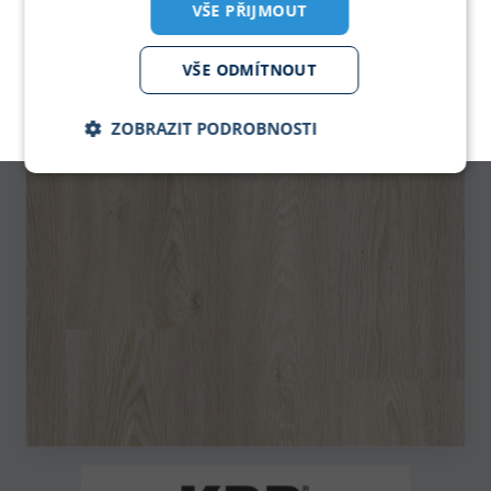
VŠE PŘIJMOUT
PDF KATALOG
pro zobrazeni klikni
VŠE ODMÍTNOUT
KPP - Podlahové krytiny
ZOBRAZIT PODROBNOSTI
Nezbytně
Analytika
Marketing
nutné
soubory
Nezbytně nutné soubory
Analytika
Marketing
Nezbytně nutné soubory cookie umožňují základní
funkce webových stránek, jako je přihlášení
uživatele a správa účtu. Webové stránky nelze bez
nezbytně nutných souborů cookie správně používat.