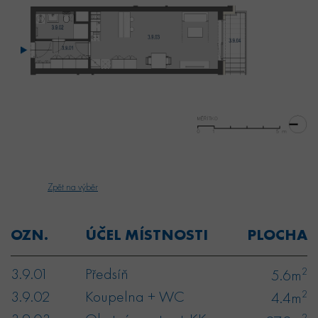
Zpět na výběr
OZN.
ÚČEL MÍSTNOSTI
PLOCHA
3.9.01
Předsíň
2
5.6m
3.9.02
Koupelna + WC
2
4.4m
2