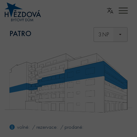
PATRO
3.NP
volné: / rezervace: / prodané: