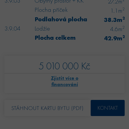
3.9.03
Obytný prostor + KK
27.2m
Plocha příček
2
1.1m
Podlahová plocha
2
38.3m
3.9.04
Lodžie
2
4.6m
Plocha celkem
2
42.9m
5 010 000 Kč
Zjistit více o
financování
STÁHNOUT KARTU BYTU (PDF)
KONTAKT