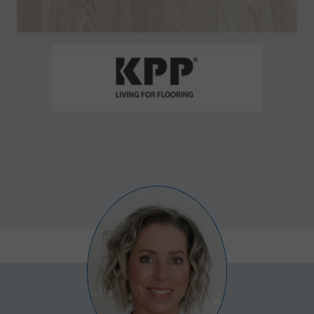
funkce webových stránek, jako je přihlášení
uživatele a správa účtu. Webové stránky nelze bez
nezbytně nutných souborů cookie správně používat.
Poskytovatel /
Název
Vyprší
Popis
Doména
udid
.bytyhvezdova.cz
4
Tento cookie
týdny
se používá k
2 dny
jedinečné
identifikaci
zařízení, kter
mají přístup 
webové
stránce, aby
sledovala
používání a
zlepšila
uživatelskou
zkušenost.
CookieScriptConsent
5
Tento soubor
CookieScript
měsíců
cookie
.bytyhvezdova.cz
4
používá
týdny
služba
Cookie-
Script.com k
zapamatován
předvoleb
souhlasu se
soubory