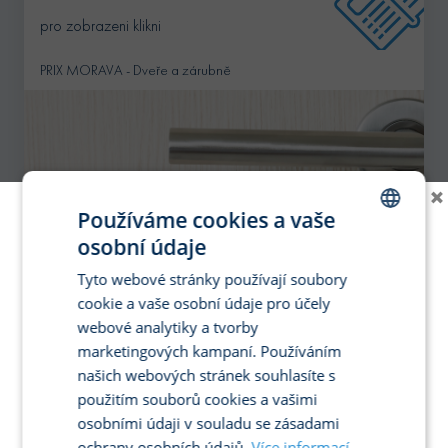
pro zobrazeni klikni
PRIX MORAVA - Dveře a zárubně
×
Používáme cookies a vaše
osobní údaje
CZECH
Tyto webové stránky používají soubory
ENGLISH
cookie a vaše osobní údaje pro účely
GERMAN
webové analytiky a tvorby
marketingových kampaní. Používáním
SPANISH
našich webových stránek souhlasíte s
FRENCH
použitím souborů cookies a vašimi
ITALIAN
osobními údaji v souladu se zásadami
ochrany osobních údajů.
Více informací