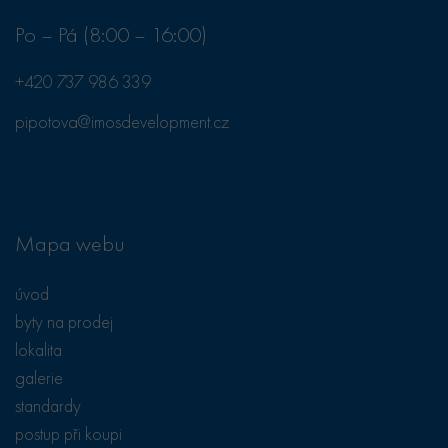
reklamu, kterou
koncový
Po – Pá (8:00 – 16:00)
uživatel mohl
vidět před
návštěvou
uvedeného
+420 737 986 339
webu.
test_cookie
15
Tento soubor
Google LLC
pipotova@imosdevelopment.cz
minut
cookie
.doubleclick.net
nastavuje
společnost
DoubleClick
(kterou vlastní
společnost
Google), aby
zjistila, zda
Mapa webu
prohlížeč
návštěvníka
webu
podporuje
úvod
soubory cookie.
byty na prodej
lokalita
galerie
standardy
postup při koupi