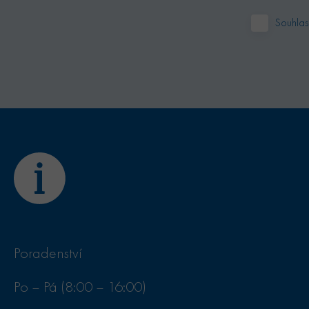
15
Tento soubor cookie nastavuje společnost DoubleClick (kterou
le LLC
Souhlas
minut
Google), aby zjistila, zda prohlížeč návštěvníka webu podpor
leclick.net
Poradenství
Po – Pá (8:00 – 16:00)