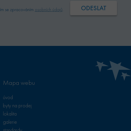
 vlastní společnost
ím se zpracováním
osobních údajů
.
uje soubory cookie.
Mapa webu
úvod
byty na prodej
lokalita
galerie
standardy