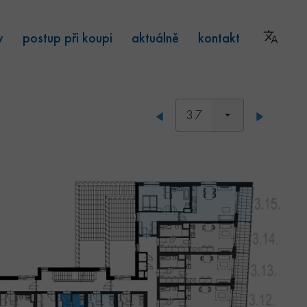
y
postup při koupi
aktuálně
kontakt
3.7