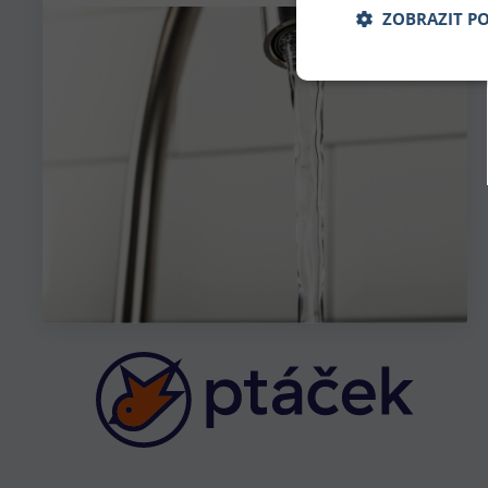
ZOBRAZIT P
Nezbytně nu
Nezbytně nutné soubo
stránky nelze bez ne
Název
udid
CookieScriptConse