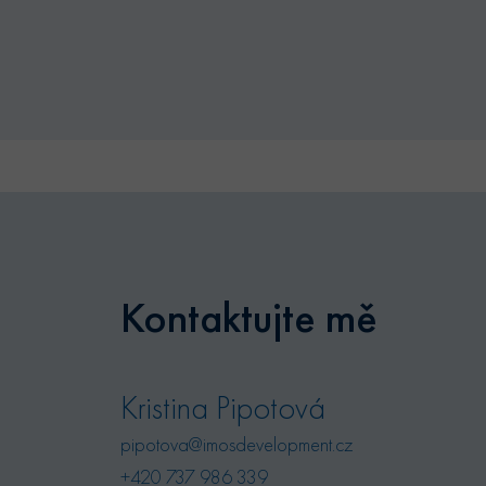
Název
Posky
Název
Dom
_bra_perfor
_bra_target
.byty
_ga
sid
.byty
_fbp
Meta
Inc.
_ga_K6X6E619YE
.byty
Kontaktujte mě
IDE
Goog
.doub
sid
.sezn
Kristina Pipotová
_gcl_au
Goog
pipotova@imosdevelopment.cz
.byty
+420 737 986 339