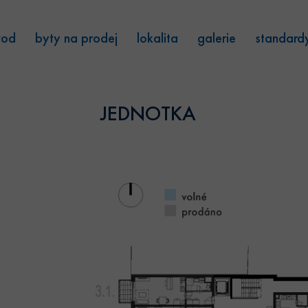
vod
byty na prodej
lokalita
galerie
standard
JEDNOTKA