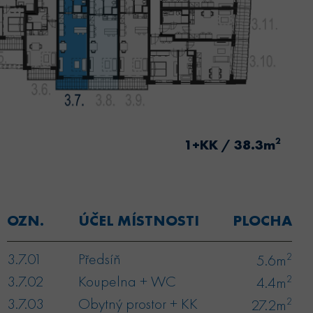
2
1+KK / 38.3m
OZN.
ÚČEL MÍSTNOSTI
PLOCHA
3.7.01
Předsíň
2
5.6m
3.7.02
Koupelna + WC
2
4.4m
3.7.03
Obytný prostor + KK
2
27.2m