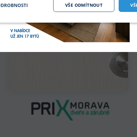
ODROBNOSTI
VŠE ODMÍTNOUT
VŠ
tné soubory
Analytika
Mar
Nezbytně nutné soubory
Analytika
Marketing
ry cookie umožňují základní funkce webových stránek, jako je přihlášení uživatele a
zbytně nutných souborů cookie správně používat.
Poskytovatel /
Vyprší
Popis
Doména
.bytyhvezdova.cz
4
Tento cookie se používá k jedinečné identifikaci zaří
týdny
přístup k webové stránce, aby sledovala používání a
2 dny
uživatelskou zkušenost.
nt
5
Tento soubor cookie používá služba Cookie-Script
CookieScript
měsíců
předvoleb souhlasu se soubory cookie návštěvníků.
.bytyhvezdova.cz
4
banner cookie Cookie-Script.com fungoval správně.
týdny