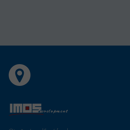
test_cookie
Goog
.doub