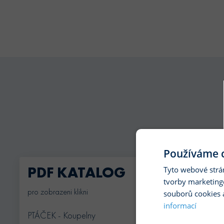
Používáme c
PDF KATALOG
Tyto webové strá
tvorby marketing
pro zobrazeni klikni
souborů cookies 
informací
PTÁČEK - Koupelny