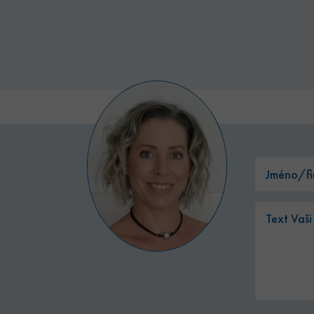
Poskytovatel /
Vyprší
Popis
tovatel /
Doména
Vyprší
Popis
éna
.bytyhvezdova.cz
1 rok
Tato cookies slouží k zapamatování souhlasu s analytick
hvezdova.cz
1 rok
Tato cookies slouží k zapamatování souhlasu s marketingový
1 rok
Tento název souboru cookie je spojen s Google Analytics
Google LLC
1
aktualizace běžněji používané analytické služby Google.
.bytyhvezdova.cz
hvezdova.cz
4
Toto je velmi běžný název souboru cookie, ale pokud je nale
měsíc
se používá k rozlišení jedinečných uživatelů přiřazením 
týdny
cookie relace, bude pravděpodobně použit jako pro správu st
vygenerovaného čísla jako identifikátoru klienta. Je souč
2 dny
požadavku na stránku na webu a slouží k výpočtu údajů 
relacích a kampaních pro analytické přehledy webů.
2
Používá Facebook k poskytování řady reklamních produktů, ja
 Platform
měsíce
v reálném čase od inzerentů třetích stran
.bytyhvezdova.cz
1 rok
Tento soubor cookie používá Google Analytics k zachován
4
hvezdova.cz
1
týdny
měsíc
1 rok
Tento soubor cookie nastavuje společnost Doubleclick a prov
le LLC
tom, jak koncový uživatel používá webové stránky a jakoukol
leclick.net
koncový uživatel mohl vidět před návštěvou uvedeného web
am.cz
4
Toto je velmi běžný název souboru cookie, ale pokud je nale
týdny
cookie relace, bude pravděpodobně použit jako pro správu st
2 dny
2
Tento soubor cookie nastavuje společnost Doubleclick a prov
le LLC
měsíce
tom, jak koncový uživatel používá webové stránky a jakoukol
hvezdova.cz
4
koncový uživatel mohl vidět před návštěvou uvedeného web
týdny