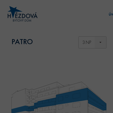
ú
PATRO
3.NP