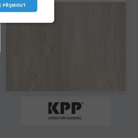
E PŘIJMOUT
FRENCH
ITALIAN
keting
POLISH
PORTUGUESE
 správa účtu. Webové
zení, která mají
 zlepšila
.com k zapamatování
 Je nutné, aby