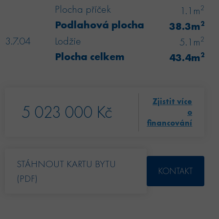
Plocha příček
2
1.1m
Podlahová plocha
2
38.3m
3.7.04
Lodžie
2
5.1m
Plocha celkem
2
43.4m
Zjistit více
5 023 000 Kč
o
financování
STÁHNOUT KARTU BYTU
KONTAKT
(PDF)