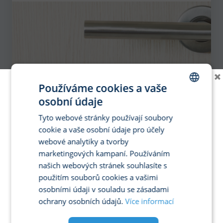
×
Používáme cookies a vaše
osobní údaje
CZECH
Tyto webové stránky používají soubory
ENGLISH
cookie a vaše osobní údaje pro účely
GERMAN
webové analytiky a tvorby
marketingových kampaní. Používáním
SPANISH
našich webových stránek souhlasíte s
FRENCH
použitím souborů cookies a vašimi
ITALIAN
osobními údaji v souladu se zásadami
ochrany osobních údajů.
Více informací
POLISH
PORTUGUESE