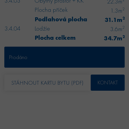
3.4.03
Obytný prostor + KK
22.3m
Plocha příček
2
1.3m
Podlahová plocha
2
31.1m
3.4.04
Lodžie
2
3.6m
Plocha celkem
2
34.7m
Prodáno
STÁHNOUT KARTU BYTU (PDF)
KONTAKT