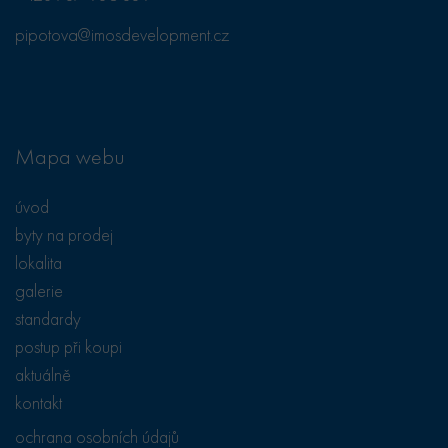
návštěvou
uvedeného
pipotova@imosdevelopment.cz
webu.
test_cookie
15
Tento soubor
Google LLC
minut
cookie
.doubleclick.net
nastavuje
společnost
DoubleClick
(kterou vlastní
Mapa webu
společnost
Google), aby
zjistila, zda
prohlížeč
úvod
návštěvníka
webu
byty na prodej
podporuje
soubory cookie.
lokalita
galerie
standardy
postup při koupi
aktuálně
kontakt
ochrana osobních údajů