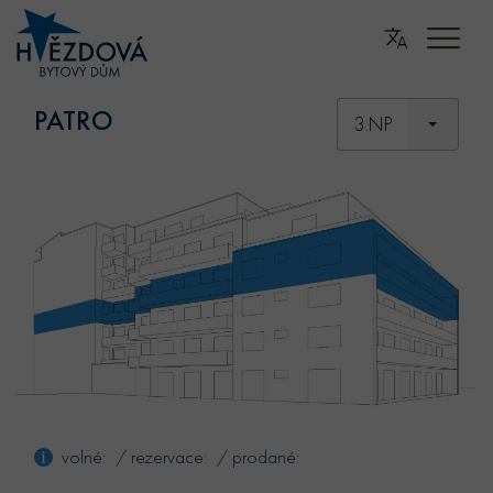
PATRO
3.NP
volné: / rezervace: / prodané: