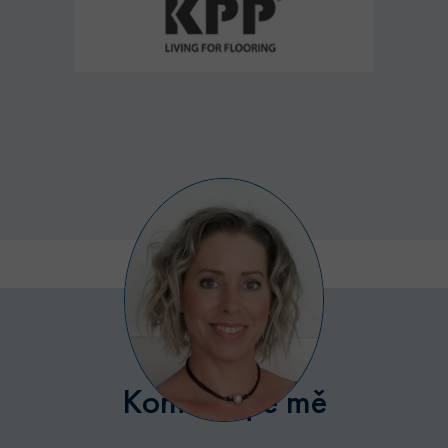
Poskytovatel /
Název
Vyprší
Popis
Doména
udid
.bytyhvezdova.cz
4
Tento cookie
týdny
se používá k
2 dny
jedinečné
identifikaci
zařízení, kter
mají přístup 
webové
stránce, aby
sledovala
používání a
zlepšila
uživatelskou
zkušenost.
CookieScriptConsent
5
Tento soubor
CookieScript
měsíců
cookie
.bytyhvezdova.cz
4
používá
týdny
služba
Cookie-
Script.com k
zapamatován
předvoleb
souhlasu se
Kontaktujte mě
soubory
cookie
návštěvníků.
Je nutné, aby