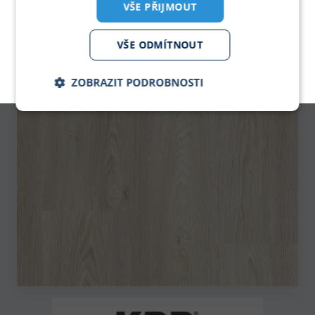
VŠE PŘIJMOUT
PDF KATALOG
pro zobrazeni klikni
VŠE ODMÍTNOUT
KPP - Podlahové krytiny
ZOBRAZIT PODROBNOSTI
Nezbytně
Analytika
Marketing
nutné
soubory
Nezbytně nutné soubory
Analytika
Marketing
Nezbytně nutné soubory cookie umožňují základní
funkce webových stránek, jako je přihlášení
uživatele a správa účtu. Webové stránky nelze bez
nezbytně nutných souborů cookie správně používat.