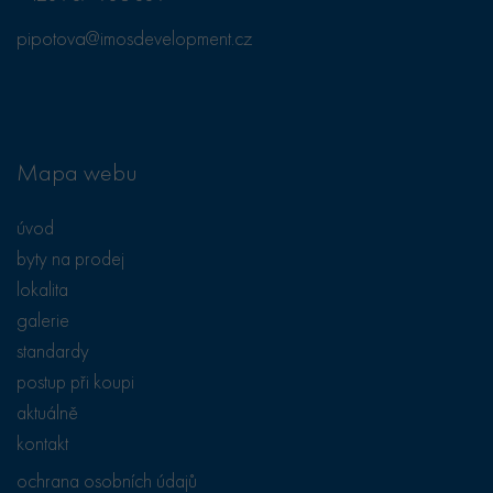
návštěvou
uvedeného
pipotova@imosdevelopment.cz
webu.
test_cookie
15
Tento soubor
Google LLC
minut
cookie
.doubleclick.net
nastavuje
společnost
DoubleClick
(kterou vlastní
Mapa webu
společnost
Google), aby
zjistila, zda
prohlížeč
úvod
návštěvníka
webu
byty na prodej
podporuje
soubory cookie.
lokalita
galerie
standardy
postup při koupi
aktuálně
kontakt
ochrana osobních údajů