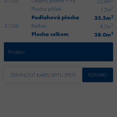
3.1.03
Obytný prostor + KK
22.4m
Plocha příček
2
1.2m
Podlahová plocha
2
33.5m
3.1.04
Balkón
2
4.5m
Plocha celkem
2
38.0m
Prodáno
STÁHNOUT KARTU BYTU (PDF)
KONTAKT