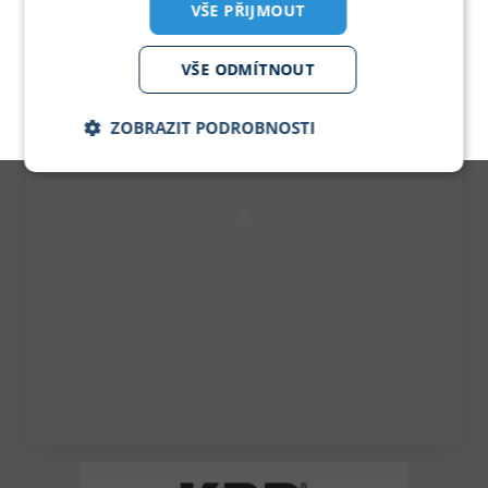
VŠE PŘIJMOUT
PDF KATALOG
pro zobrazeni klikni
VŠE ODMÍTNOUT
KPP - Podlahové krytiny
ZOBRAZIT PODROBNOSTI
Nezbytně
Analytika
Marketing
nutné
soubory
Nezbytně nutné soubory
Analytika
Marketing
Nezbytně nutné soubory cookie umožňují základní
funkce webových stránek, jako je přihlášení
uživatele a správa účtu. Webové stránky nelze bez
nezbytně nutných souborů cookie správně používat.