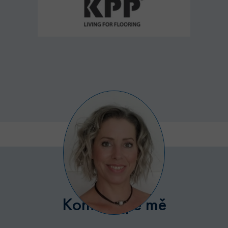
Poskytovatel /
Název
Vyprší
Popis
Doména
udid
.bytyhvezdova.cz
4
Tento cookie
týdny
se používá k
2 dny
jedinečné
identifikaci
zařízení, kter
mají přístup 
webové
stránce, aby
sledovala
používání a
zlepšila
uživatelskou
zkušenost.
CookieScriptConsent
5
Tento soubor
CookieScript
měsíců
cookie
.bytyhvezdova.cz
4
používá
týdny
služba
Cookie-
Script.com k
zapamatován
předvoleb
souhlasu se
Kontaktujte mě
soubory
cookie
návštěvníků.
Je nutné, aby