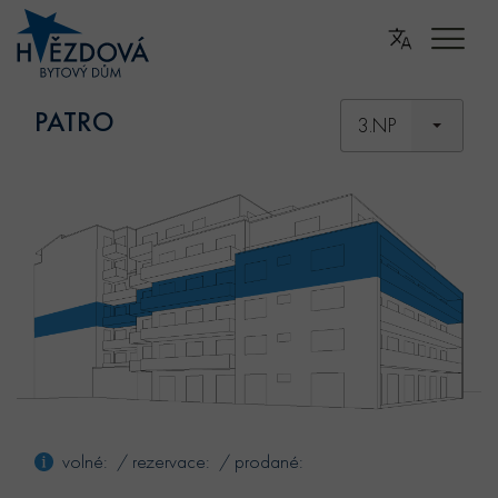
PATRO
3.NP
volné: / rezervace: / prodané: