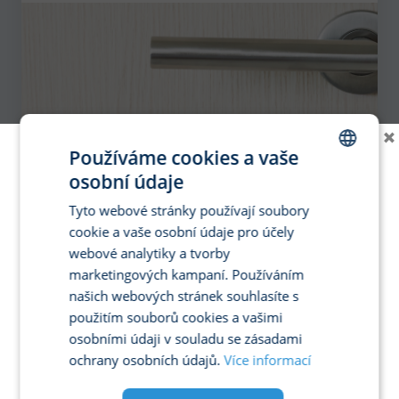
×
Používáme cookies a vaše
osobní údaje
CZECH
Tyto webové stránky používají soubory
ENGLISH
cookie a vaše osobní údaje pro účely
GERMAN
webové analytiky a tvorby
marketingových kampaní. Používáním
SPANISH
našich webových stránek souhlasíte s
FRENCH
použitím souborů cookies a vašimi
ITALIAN
osobními údaji v souladu se zásadami
ochrany osobních údajů.
Více informací
POLISH
PORTUGUESE