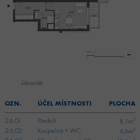
Zpět na výběr
OZN.
ÚČEL MÍSTNOSTI
PLOCHA
2.6.01
Předsíň
2
8.1m
2.6.02
Koupelna + WC
2
4.6m
2