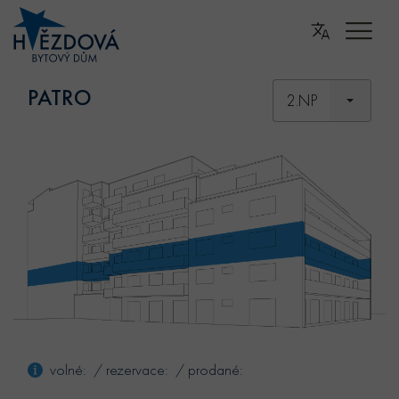
PATRO
2.NP
volné: / rezervace: / prodané: