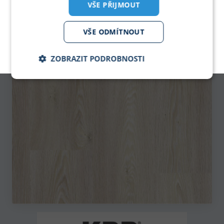
VŠE PŘIJMOUT
PDF KATALOG
pro zobrazeni klikni
VŠE ODMÍTNOUT
KPP - Podlahové krytiny
ZOBRAZIT PODROBNOSTI
Nezbytně
Analytika
Marketing
nutné
soubory
Nezbytně nutné soubory
Analytika
Marketing
Nezbytně nutné soubory cookie umožňují základní
funkce webových stránek, jako je přihlášení
uživatele a správa účtu. Webové stránky nelze bez
nezbytně nutných souborů cookie správně používat.