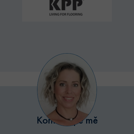
Poskytovatel /
Název
Vyprší
Popis
Doména
udid
.bytyhvezdova.cz
4
Tento cookie
týdny
se používá k
2 dny
jedinečné
identifikaci
zařízení, kter
mají přístup 
webové
stránce, aby
sledovala
používání a
zlepšila
uživatelskou
zkušenost.
CookieScriptConsent
5
Tento soubor
CookieScript
měsíců
cookie
.bytyhvezdova.cz
4
používá
týdny
služba
Cookie-
Script.com k
zapamatován
předvoleb
souhlasu se
Kontaktujte mě
soubory
cookie
návštěvníků.
Je nutné, aby