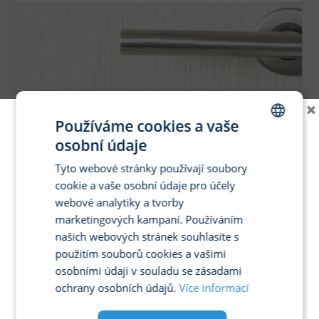
×
Používáme cookies a vaše
osobní údaje
CZECH
Tyto webové stránky používají soubory
ENGLISH
cookie a vaše osobní údaje pro účely
GERMAN
webové analytiky a tvorby
marketingových kampaní. Používáním
SPANISH
našich webových stránek souhlasíte s
FRENCH
použitím souborů cookies a vašimi
ITALIAN
osobními údaji v souladu se zásadami
ochrany osobních údajů.
Více informací
POLISH
PORTUGUESE