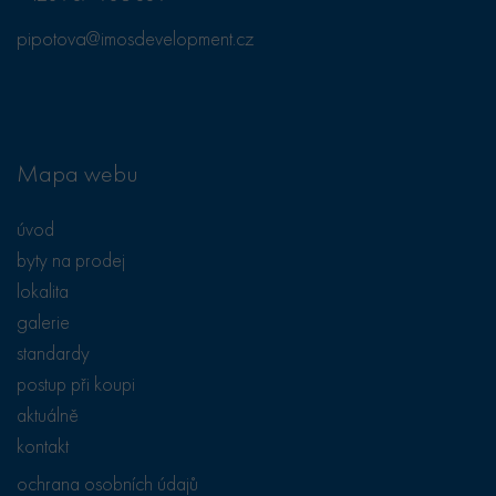
návštěvou
uvedeného
pipotova@imosdevelopment.cz
webu.
test_cookie
15
Tento soubor
Google LLC
minut
cookie
.doubleclick.net
nastavuje
společnost
DoubleClick
(kterou vlastní
Mapa webu
společnost
Google), aby
zjistila, zda
prohlížeč
úvod
návštěvníka
webu
byty na prodej
podporuje
soubory cookie.
lokalita
galerie
standardy
postup při koupi
aktuálně
kontakt
ochrana osobních údajů