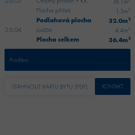
2.6.03
Obytný prostor + KK
18.1m
Plocha příček
2
1.3m
Podlahová plocha
2
32.0m
2.6.04
Lodžie
2
4.4m
Plocha celkem
2
36.4m
Prodáno
STÁHNOUT KARTU BYTU (PDF)
KONTAKT