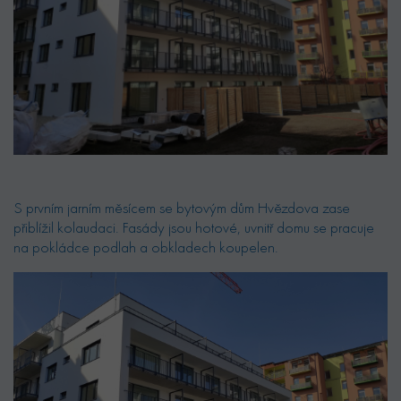
S prvním jarním měsícem se bytovým dům Hvězdova zase
přiblížil kolaudaci. Fasády jsou hotové, uvnitř domu se pracuje
na pokládce podlah a obkladech koupelen.