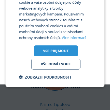
cookie a vaše osobní údaje pro účely
GERMAN
webové analytiky a tvorby
marketingových kampaní. Používáním
SPANISH
ZPĚT NA PŘEHLED
našich webových stránek souhlasíte s
FRENCH
použitím souborů cookies a vašimi
ITALIAN
osobními údaji v souladu se zásadami
ochrany osobních údajů.
Více informací
POLISH
PORTUGUESE
VŠE PŘIJMOUT
VŠE ODMÍTNOUT
ZOBRAZIT PODROBNOSTI
Kontaktujte mě
Nezbytně
Analytika
Marketing
nutné
soubory
Kristina Pipotová