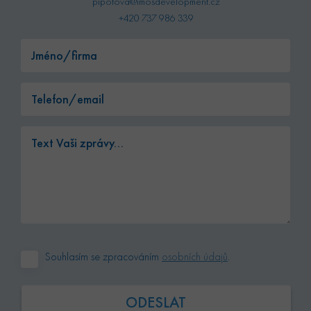
pipotova@imosdevelopment.cz
+420 737 986 339
Nezbytně nutné soubory
Analytika
Marketing
Nezbytně nutné soubory cookie umožňují základní
funkce webových stránek, jako je přihlášení
uživatele a správa účtu. Webové stránky nelze bez
nezbytně nutných souborů cookie správně používat.
Poskytovatel /
Název
Vyprší
Popis
Doména
udid
.bytyhvezdova.cz
4
Tento cookie
týdny
se používá k
2 dny
jedinečné
identifikaci
zařízení, kter
mají přístup 
webové
Souhlasím se zpracováním
osobních údajů
.
stránce, aby
sledovala
používání a
zlepšila
uživatelskou
zkušenost.