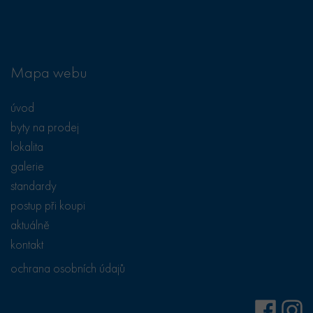
stránku na webu
nastavuje
a slouží k
společnost
výpočtu údajů o
Doubleclick a
návštěvnících,
provádí
relacích a
informace o
kampaních pro
tom, jak
analytické
koncový
Mapa webu
přehledy webů.
uživatel používá
webové stránky
_ga_K6X6E619YE
.bytyhvezdova.cz
1 rok
Tento soubor
a jakoukoli
1
cookie používá
úvod
reklamu, kterou
měsíc
Google Analytics
koncový
k zachování
byty na prodej
uživatel mohl
stavu relace.
vidět před
lokalita
návštěvou
uvedeného
galerie
webu.
standardy
sid
.seznam.cz
4
Toto je velmi
týdny
běžný název
postup při koupi
2 dny
souboru cookie,
ale pokud je
aktuálně
nalezen jako
soubor cookie
kontakt
relace, bude
pravděpodobně
použit jako pro
ochrana osobních údajů
správu stavu
relace.
_gcl_au
2
Tento soubor
Google LLC